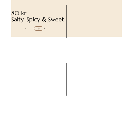
80 kr
Salty, Spicy & Sweet
-
+