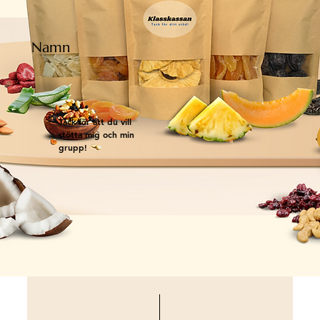
Namn
Tack för att du vill
stötta mig och min
grupp!