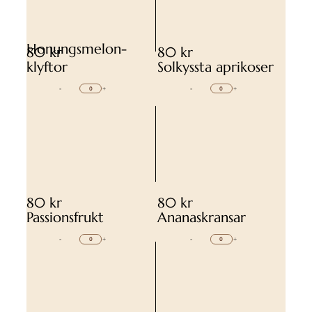
Honungsmelon-
80 kr
80 kr
klyftor
Solkyssta aprikoser
-
+
-
+
80 kr
80 kr
Passionsfrukt
Ananaskransar
-
+
-
+