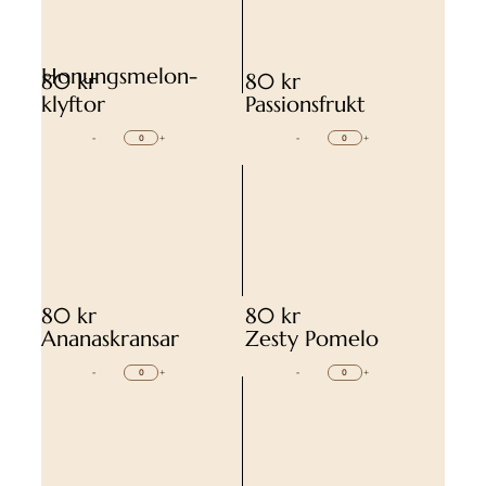
Honungsmelon-
80 kr
80 kr
klyftor
Passionsfrukt
-
+
-
+
80 kr
80 kr
Ananaskransar
Zesty Pomelo
-
+
-
+