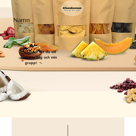
Namn
Tack för att du vill
stötta mig och min
grupp!