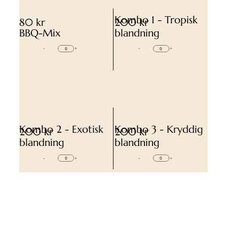
Kombo 1 - Tropisk
80 kr
200 kr
BBQ-Mix
blandning
-
+
-
+
Kombo 2 - Exotisk
Kombo 3 - Kryddig
200 kr
200 kr
blandning
blandning
-
+
-
+