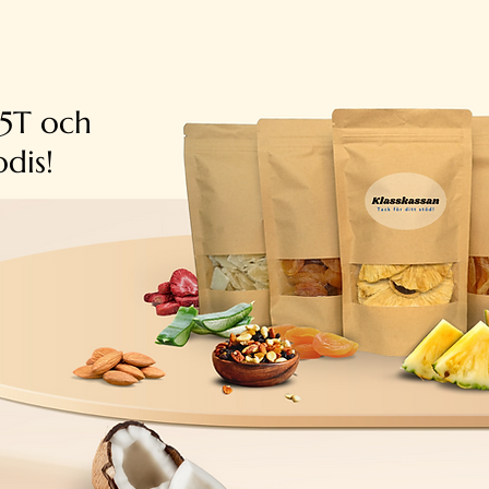
5T och
dis!