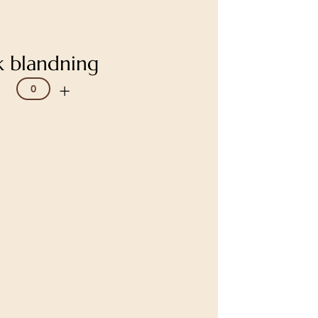
k blandning
+