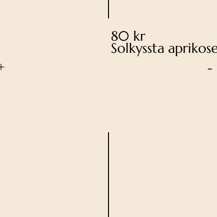
80 kr
Solkyssta aprikos
+
-