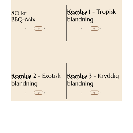
Kombo 1 - Tropisk
80 kr
200 kr
BBQ-Mix
blandning
-
+
-
+
Kombo 2 - Exotisk
Kombo 3 - Kryddig
200 kr
200 kr
blandning
blandning
-
+
-
+