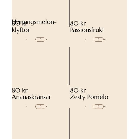
Honungsmelon-
80 kr
80 kr
klyftor
Passionsfrukt
-
+
-
+
80 kr
80 kr
Ananaskransar
Zesty Pomelo
-
+
-
+