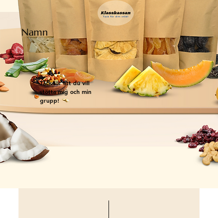
Namn
Tack för att du vill
stötta mig och min
grupp!