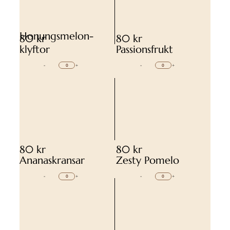
Honungsmelon-
80 kr
80 kr
klyftor
Passionsfrukt
-
+
-
+
80 kr
80 kr
Ananaskransar
Zesty Pomelo
-
+
-
+