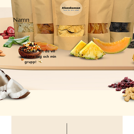
Namn
Tack för att du vill
stötta mig och min
grupp!