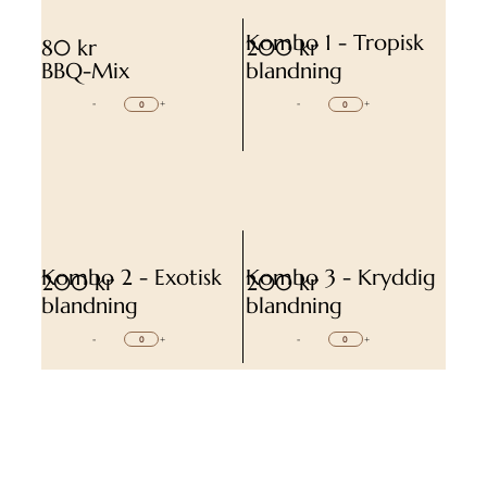
Kombo 1 - Tropisk
80 kr
200 kr
BBQ-Mix
blandning
-
+
-
+
Kombo 2 - Exotisk
Kombo 3 - Kryddig
200 kr
200 kr
blandning
blandning
-
+
-
+