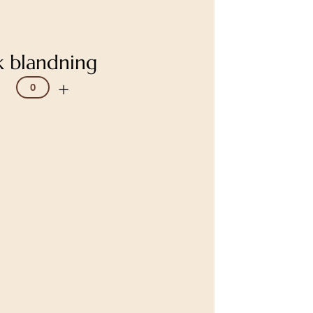
k blandning
+