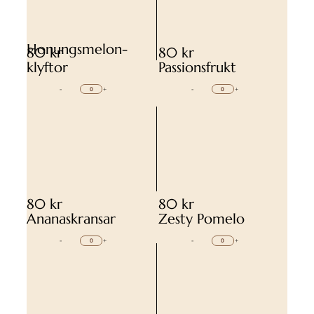
Honungsmelon-
80 kr
80 kr
klyftor
Passionsfrukt
-
+
-
+
80 kr
80 kr
Ananaskransar
Zesty Pomelo
-
+
-
+