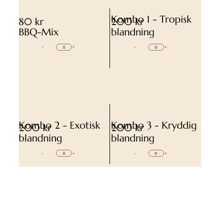
Kombo 1 - Tropisk
80 kr
200 kr
BBQ-Mix
blandning
-
+
-
+
Kombo 2 - Exotisk
Kombo 3 - Kryddig
200 kr
200 kr
blandning
blandning
-
+
-
+