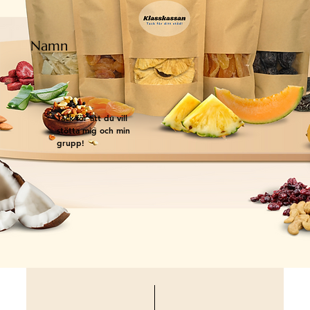
Namn
Tack för att du vill
stötta mig och min
grupp!