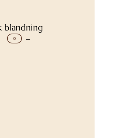
k blandning
+