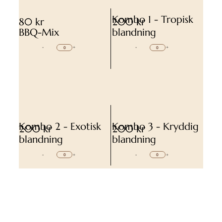
Kombo 1 - Tropisk
80 kr
200 kr
BBQ-Mix
blandning
-
+
-
+
Kombo 2 - Exotisk
Kombo 3 - Kryddig
200 kr
200 kr
blandning
blandning
-
+
-
+