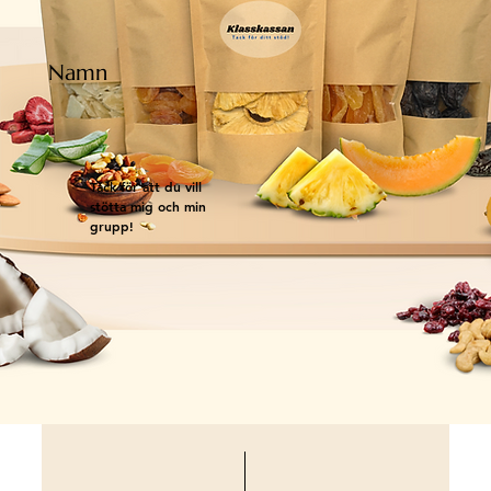
Namn
Tack för att du vill
stötta mig och min
grupp!