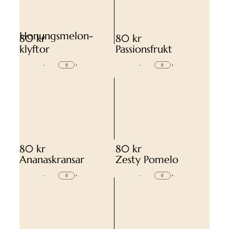
Honungsmelon-
80 kr
80 kr
klyftor
Passionsfrukt
-
+
-
+
80 kr
80 kr
Ananaskransar
Zesty Pomelo
-
+
-
+