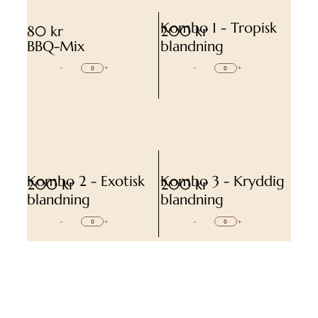
Kombo 1 - Tropisk
80 kr
200 kr
BBQ-Mix
blandning
-
+
-
+
Kombo 2 - Exotisk
Kombo 3 - Kryddig
200 kr
200 kr
blandning
blandning
-
+
-
+