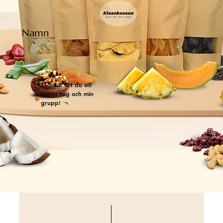
Namn
Tack för att du vill
stötta mig och min
grupp!