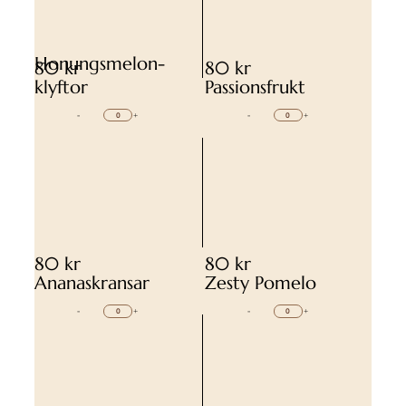
Honungsmelon-
80 kr
80 kr
klyftor
Passionsfrukt
-
+
-
+
80 kr
80 kr
Ananaskransar
Zesty Pomelo
-
+
-
+