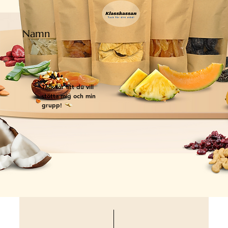
Namn
Tack för att du vill
stötta mig och min
grupp!