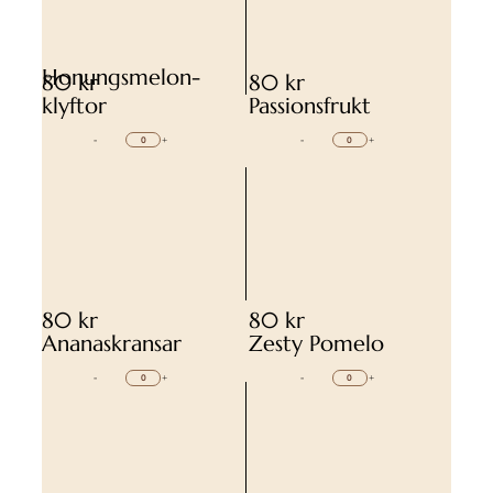
Honungsmelon-
80 kr
80 kr
klyftor
Passionsfrukt
-
+
-
+
80 kr
80 kr
Ananaskransar
Zesty Pomelo
-
+
-
+