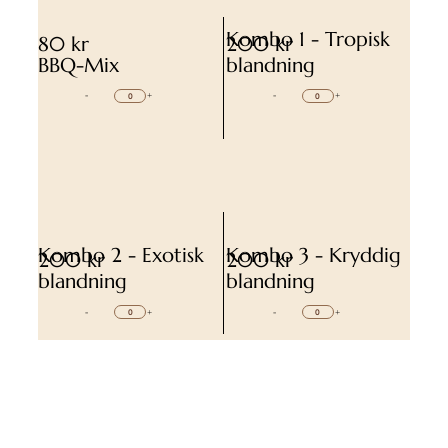
Kombo 1 - Tropisk
80 kr
200 kr
BBQ-Mix
blandning
-
+
-
+
Kombo 2 - Exotisk
Kombo 3 - Kryddig
200 kr
200 kr
blandning
blandning
-
+
-
+