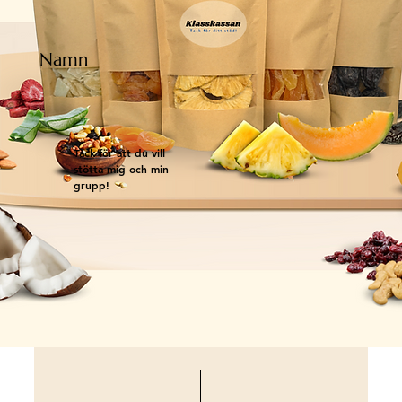
Namn
Tack för att du vill
stötta mig och min
grupp!