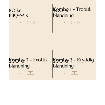
Kombo 1 - Tropisk
80 kr
200 kr
BBQ-Mix
blandning
-
+
-
+
Kombo 2 - Exotisk
Kombo 3 - Kryddig
200 kr
200 kr
blandning
blandning
-
+
-
+