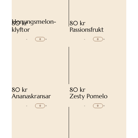
Honungsmelon-
80 kr
80 kr
klyftor
Passionsfrukt
-
+
-
+
80 kr
80 kr
Ananaskransar
Zesty Pomelo
-
+
-
+