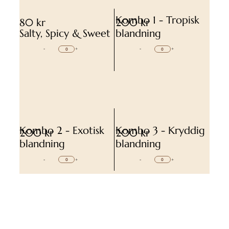
Kombo 1 - Tropisk
80 kr
200 kr
Salty, Spicy & Sweet
blandning
-
+
-
+
Kombo 2 - Exotisk
Kombo 3 - Kryddig
200 kr
200 kr
blandning
blandning
-
+
-
+