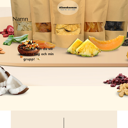
Namn
Tack för att du vill
stötta mig och min
grupp!