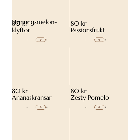
Honungsmelon-
80 kr
80 kr
klyftor
Passionsfrukt
-
+
-
+
80 kr
80 kr
Ananaskransar
Zesty Pomelo
-
+
-
+