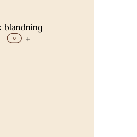
k blandning
+