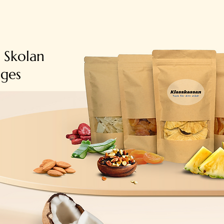
a Skolan
iges