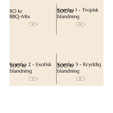
Kombo 1 - Tropisk
80 kr
200 kr
BBQ-Mix
blandning
-
+
-
+
Kombo 2 - Exotisk
Kombo 3 - Kryddig
200 kr
200 kr
blandning
blandning
-
+
-
+