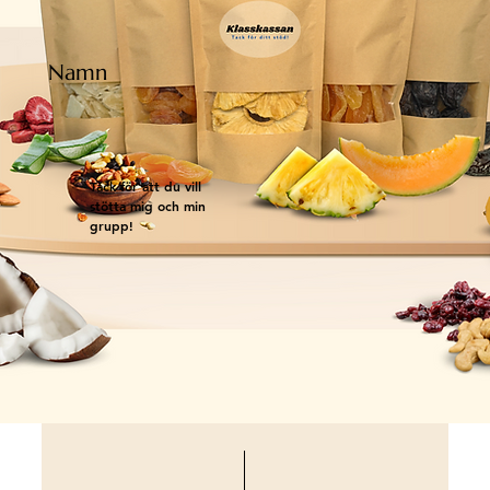
Namn
Tack för att du vill
stötta mig och min
grupp!