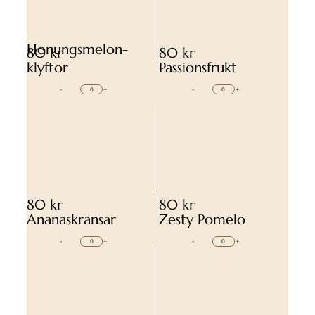
Honungsmelon-
80 kr
80 kr
klyftor
Passionsfrukt
-
+
-
+
80 kr
80 kr
Ananaskransar
Zesty Pomelo
-
+
-
+