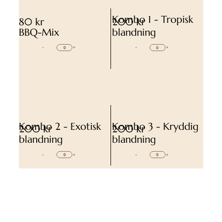
Kombo 1 - Tropisk
80 kr
200 kr
BBQ-Mix
blandning
-
+
-
+
Kombo 2 - Exotisk
Kombo 3 - Kryddig
200 kr
200 kr
blandning
blandning
-
+
-
+