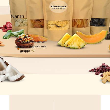
Namn
Tack för att du vill
stötta mig och min
grupp!