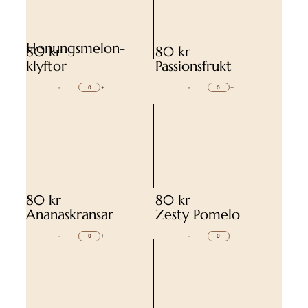
Honungsmelon-
80 kr
80 kr
klyftor
Passionsfrukt
-
+
-
+
80 kr
80 kr
Ananaskransar
Zesty Pomelo
-
+
-
+