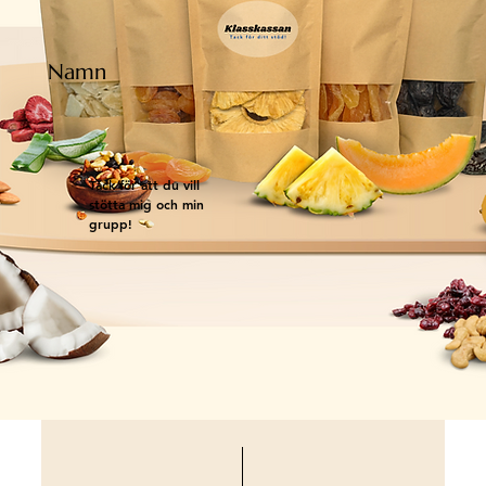
Namn
Tack för att du vill
stötta mig och min
grupp!