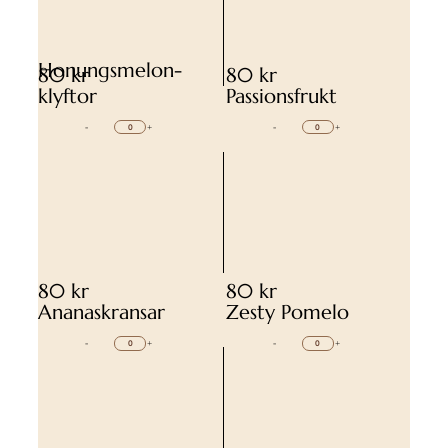
Honungsmelon-
80 kr
80 kr
klyftor
Passionsfrukt
-
+
-
+
80 kr
80 kr
Ananaskransar
Zesty Pomelo
-
+
-
+