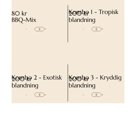
Kombo 1 - Tropisk
80 kr
200 kr
BBQ-Mix
blandning
-
+
-
+
Kombo 2 - Exotisk
Kombo 3 - Kryddig
200 kr
200 kr
blandning
blandning
-
+
-
+