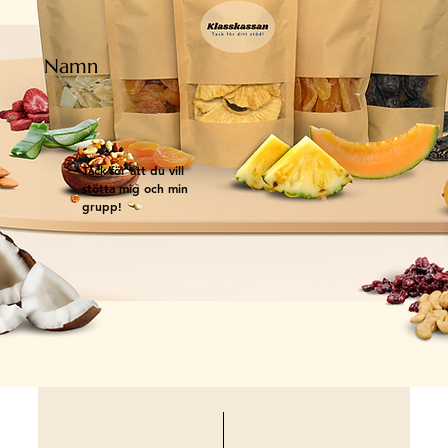
Namn
Tack för att du vill
stötta mig och min
grupp!