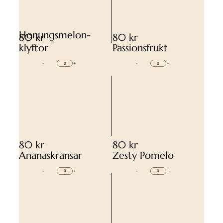
Honungsmelon-
80 kr
80 kr
klyftor
Passionsfrukt
-
+
-
+
80 kr
80 kr
Ananaskransar
Zesty Pomelo
-
+
-
+