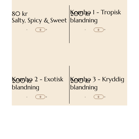
Kombo 1 - Tropisk
80 kr
200 kr
Salty, Spicy & Sweet
blandning
-
+
-
+
Kombo 2 - Exotisk
Kombo 3 - Kryddig
200 kr
200 kr
blandning
blandning
-
+
-
+