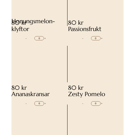
Honungsmelon-
80 kr
80 kr
klyftor
Passionsfrukt
-
+
-
+
80 kr
80 kr
Ananaskransar
Zesty Pomelo
-
+
-
+