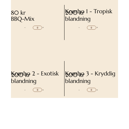
Kombo 1 - Tropisk
80 kr
200 kr
BBQ-Mix
blandning
-
+
-
+
Kombo 2 - Exotisk
Kombo 3 - Kryddig
200 kr
200 kr
blandning
blandning
-
+
-
+