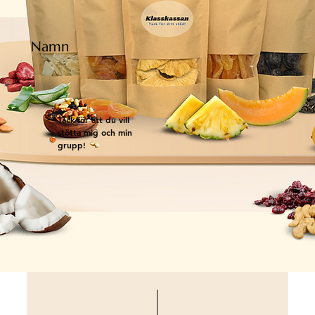
Namn
Tack för att du vill
stötta mig och min
grupp!