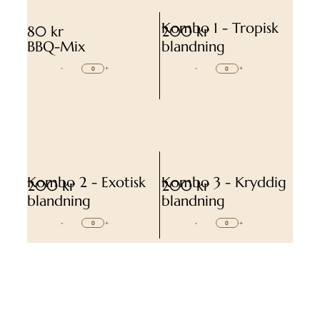
Kombo 1 - Tropisk
80 kr
200 kr
BBQ-Mix
blandning
-
+
-
+
Kombo 2 - Exotisk
Kombo 3 - Kryddig
200 kr
200 kr
blandning
blandning
-
+
-
+