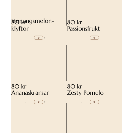
Honungsmelon-
80 kr
80 kr
klyftor
Passionsfrukt
-
+
-
+
80 kr
80 kr
Ananaskransar
Zesty Pomelo
-
+
-
+