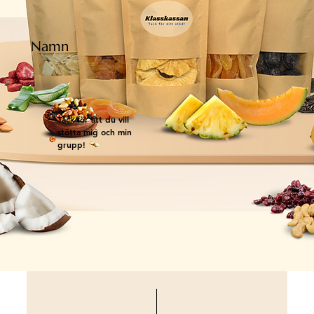
Namn
Tack för att du vill
stötta mig och min
grupp!