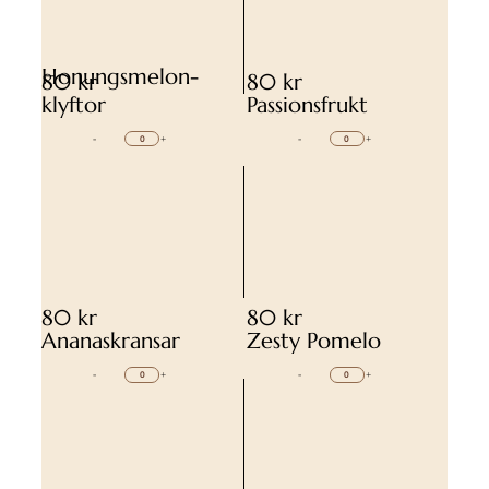
Honungsmelon-
80 kr
80 kr
klyftor
Passionsfrukt
-
+
-
+
80 kr
80 kr
Ananaskransar
Zesty Pomelo
-
+
-
+