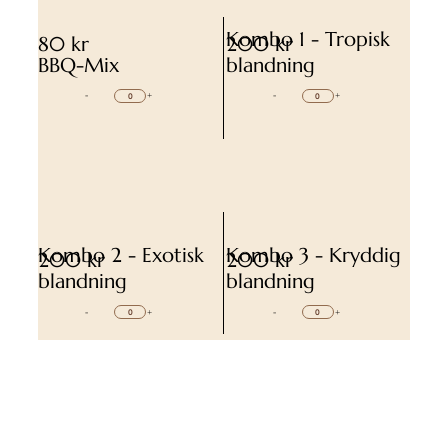
Kombo 1 - Tropisk
80 kr
200 kr
BBQ-Mix
blandning
-
+
-
+
Kombo 2 - Exotisk
Kombo 3 - Kryddig
200 kr
200 kr
blandning
blandning
-
+
-
+