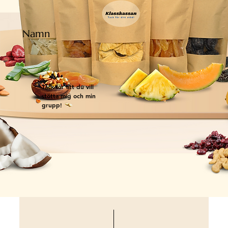
Namn
Tack för att du vill
stötta mig och min
grupp!