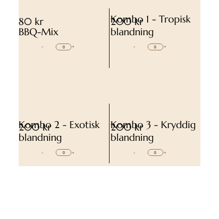
Kombo 1 - Tropisk
80 kr
200 kr
BBQ-Mix
blandning
-
+
-
+
Kombo 2 - Exotisk
Kombo 3 - Kryddig
200 kr
200 kr
blandning
blandning
-
+
-
+