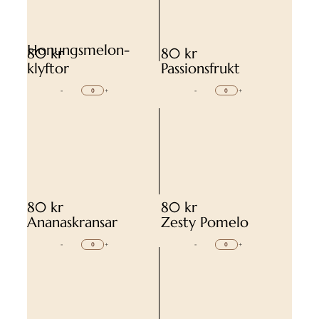
Honungsmelon-
80 kr
80 kr
klyftor
Passionsfrukt
-
+
-
+
80 kr
80 kr
Ananaskransar
Zesty Pomelo
-
+
-
+