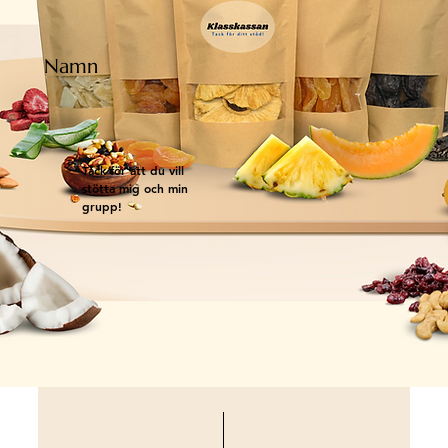
Namn
Tack för att du vill
stötta mig och min
grupp!