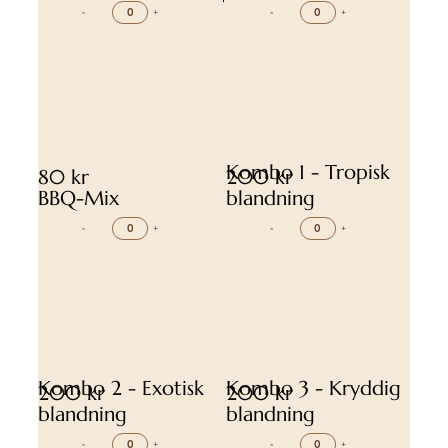
-
+
-
+
Kombo 1 - Tropisk
80 kr
200 kr
BBQ-Mix
blandning
-
+
-
+
Kombo 2 - Exotisk
Kombo 3 - Kryddig
200 kr
200 kr
blandning
blandning
-
+
-
+