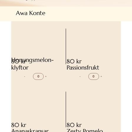
Awa Konte
Honungsmelon-
80 kr
80 kr
klyftor
Passionsfrukt
-
+
-
+
80 kr
80 kr
Ananaskransar
Zesty Pomelo