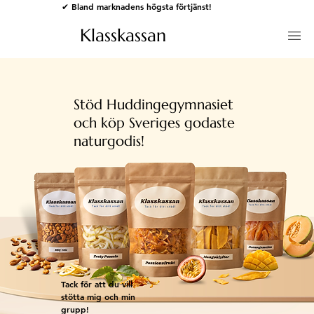
✔ Bland marknadens högsta förtjänst!
Klasskassan
Stöd Huddingegymnasiet
och köp Sveriges godaste
naturgodis!
Tack för att du vill
stötta mig och min
grupp!