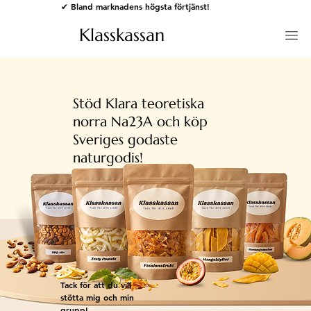
✔ Bland marknadens högsta förtjänst!
Klasskassan
Stöd Klara teoretiska
norra Na23A och köp
Sveriges godaste
naturgodis!
Tack för att du vill
stötta mig och min
grupp!