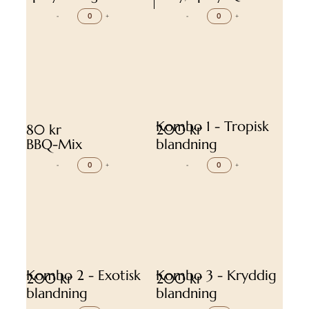
-
+
-
+
Kombo 1 - Tropisk
80 kr
200 kr
BBQ-Mix
blandning
-
+
-
+
Kombo 2 - Exotisk
Kombo 3 - Kryddig
200 kr
200 kr
blandning
blandning