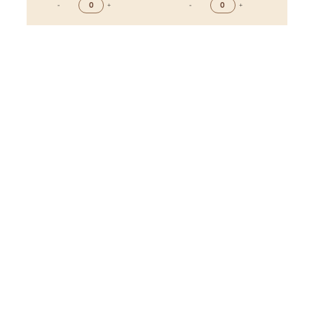
-
+
-
+