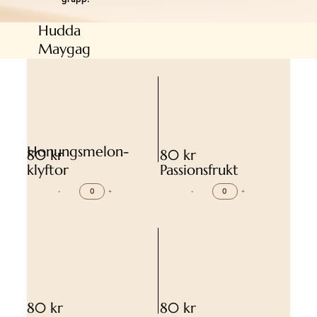
Hudda
Maygag
Honungsmelon-
80 kr
80 kr
klyftor
Passionsfrukt
-
+
-
+
80 kr
80 kr