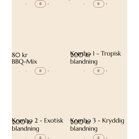
-
+
-
+
Kombo 1 - Tropisk
80 kr
200 kr
BBQ-Mix
blandning
-
+
-
+
Kombo 2 - Exotisk
Kombo 3 - Kryddig
200 kr
200 kr
blandning
blandning
-
+
-
+