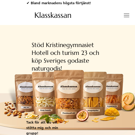
✔ Bland marknadens högsta förtjänst!
Klasskassan
Stöd Kristinegymnasiet
Hotell och turism 23 och
köp Sveriges godaste
naturgodis!
Tack för att du vill
stötta mig och min
grupp!