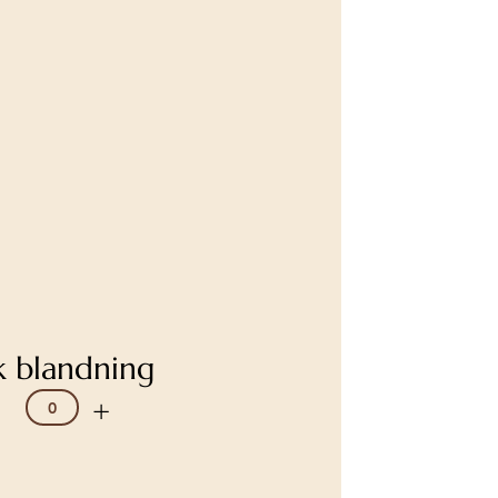
k blandning
+