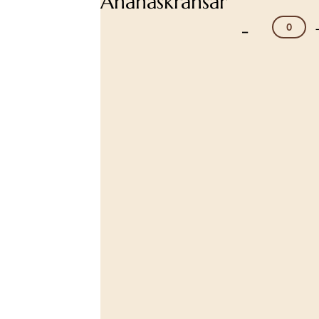
Ananaskransar
-