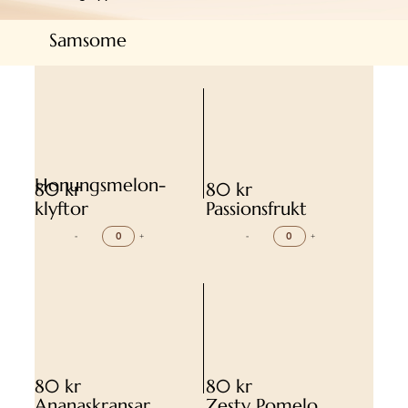
Samsome
Honungsmelon-
80 kr
80 kr
klyftor
Passionsfrukt
-
+
-
+
80 kr
80 kr
Ananaskransar
Zesty Pomelo