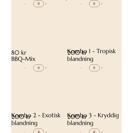
-
+
-
+
Kombo 1 - Tropisk
80 kr
200 kr
BBQ-Mix
blandning
-
+
-
+
Kombo 2 - Exotisk
Kombo 3 - Kryddig
200 kr
200 kr
blandning
blandning
-
+
-
+