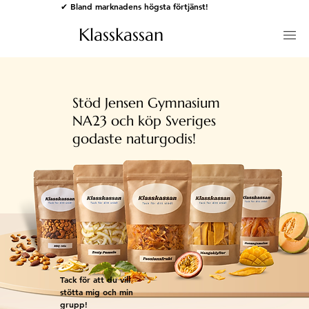
✔ Bland marknadens högsta förtjänst!
Klasskassan
Stöd Jensen Gymnasium
NA23 och köp Sveriges
godaste naturgodis!
Tack för att du vill
stötta mig och min
grupp!