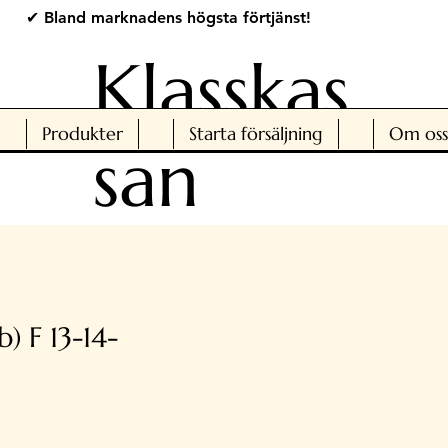
✔ Bland marknadens högsta förtjänst!
Klasskas
Produkter
Starta försäljning
Om oss
san
) F 13-14-