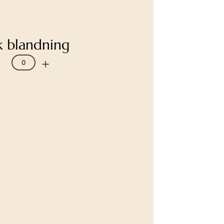
k blandning
+