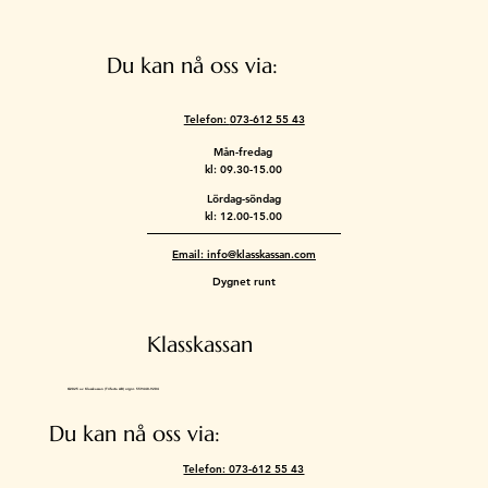
Du kan nå oss via:
Telefon:
073-612 55 43
Mån-fredag
kl: 09.30-15.00
Lördag-söndag
kl: 12.00-15.00
Email: info@klasskassan.com
Dygnet runt
Klasskassan
©2025 av Klasskassan (Trifecta AB) orgnr. 559448-9204
Du kan nå oss via:
Telefon: 073-612 55 43