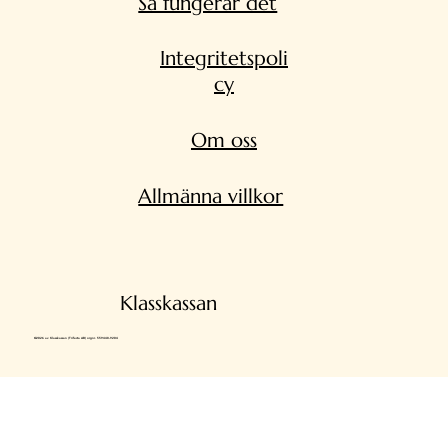
Så fungerar det
Integritetspoli
cy
Om oss
Allmänna villkor
Klasskassan
©2026 av Klasskassan (Trifecta AB) orgnr. 559448-9204