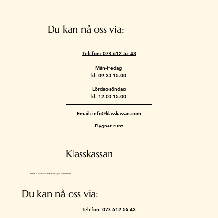
Du kan nå oss via:
Telefon:
073-612 55 43
Mån-fredag
kl: 09.30-15.00
Lördag-söndag
kl: 12.00-15.00
Email: info@klasskassan.com
Dygnet runt
Klasskassan
©2025 av Klasskassan (Trifecta AB) orgnr. 559448-9204
Du kan nå oss via:
Telefon: 073-612 55 43