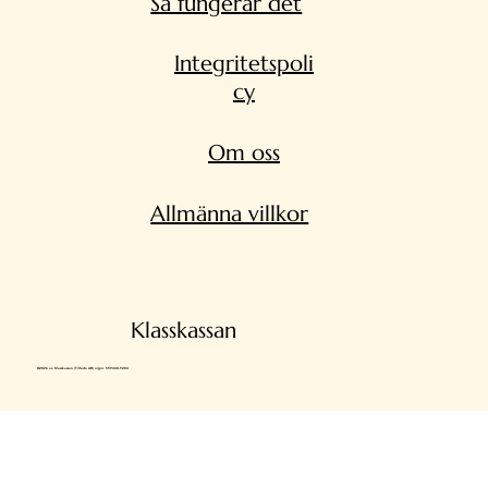
Så fungerar det
Integritetspoli
cy
Om oss
Allmänna villkor
Klasskassan
©2026 av Klasskassan (Trifecta AB) orgnr. 559448-9204