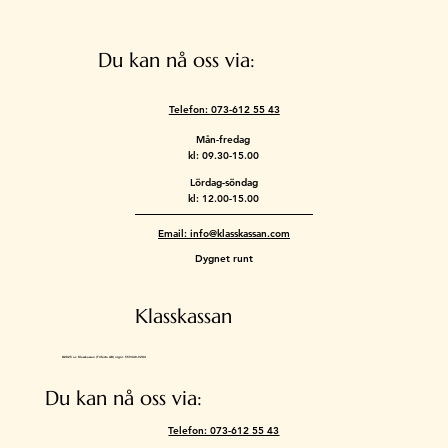
Du kan nå oss via:
Telefon:
073-612 55 43
Mån-fredag
kl: 09.30-15.00
Lördag-söndag
kl: 12.00-15.00
Email: info@klasskassan.com
Dygnet runt
Klasskassan
©2025 av Klasskassan (Trifecta AB) orgnr. 559448-9204
Du kan nå oss via:
Telefon: 073-612 55 43