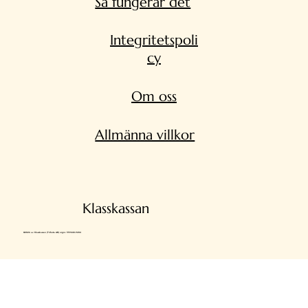
Så fungerar det
Integritetspoli
cy
Om oss
Allmänna villkor
Klasskassan
©2026 av Klasskassan (Trifecta AB) orgnr. 559448-9204