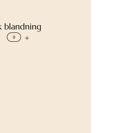
k blandning
+