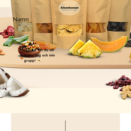
Namn
Tack för att du vill
stötta mig och min
grupp!