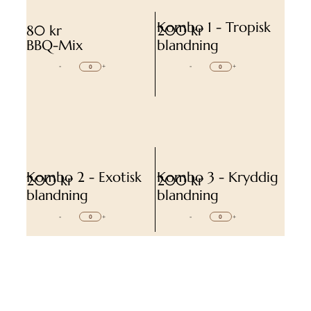
Kombo 1 - Tropisk
80 kr
200 kr
BBQ-Mix
blandning
-
+
-
+
Kombo 2 - Exotisk
Kombo 3 - Kryddig
200 kr
200 kr
blandning
blandning
-
+
-
+