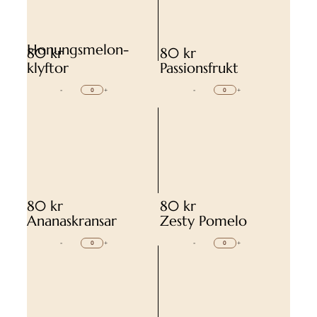
Honungsmelon-
80 kr
80 kr
klyftor
Passionsfrukt
-
+
-
+
80 kr
80 kr
Ananaskransar
Zesty Pomelo
-
+
-
+