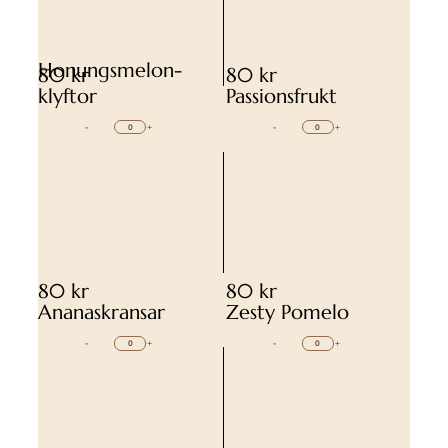
Honungsmelon-
80 kr
80 kr
klyftor
Passionsfrukt
-
+
-
+
80 kr
80 kr
Ananaskransar
Zesty Pomelo
-
+
-
+