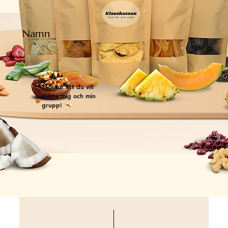
Namn
Tack för att du vill
stötta mig och min
grupp!