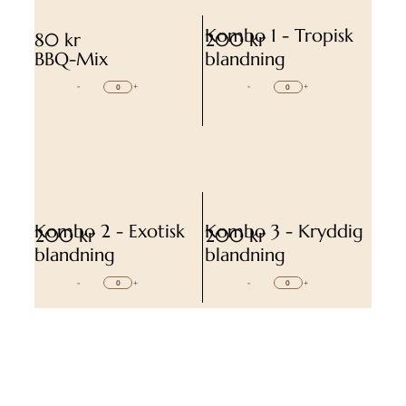
Kombo 1 - Tropisk
80 kr
200 kr
BBQ-Mix
blandning
-
+
-
+
Kombo 2 - Exotisk
Kombo 3 - Kryddig
200 kr
200 kr
blandning
blandning
-
+
-
+